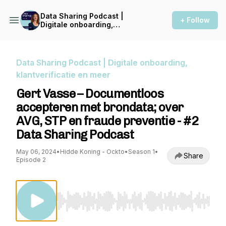
Data Sharing Podcast |
+ Follow
Digitale onboarding,
klantverificatie en meer
Data Sharing Podcast | Digitale onboarding,
klantverificatie en meer
Gert Vasse – Documentloos
accepteren met brondata; over
AVG, STP en fraude preventie - #2
Data Sharing Podcast
May 06, 2024
•
Hidde Koning - Ockto
•
Season 1
•
Share
Episode 2
Use Left/Right to seek, Home/End to jump to st